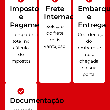
Impostos
Frete
Embarq
e
Internacional
e
Pagamentos
Entrega
Seleção
do frete
Transparência
Coordenação
mais
total no
do
vantajoso.
cálculo
embarque
de
até a
impostos.
chegada
na sua
porta.
Documentação